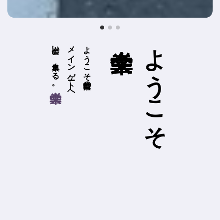
よ
出会い、集まる、
メインゲートへ
ようこそ繁華街の
う
。
こ
そ