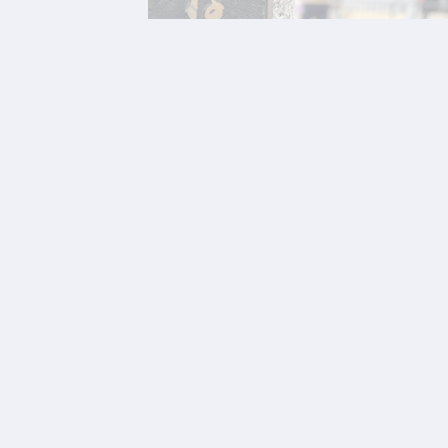
お
知
ら
せ
Information
2026/07/27
10月17日(土)「第11回 横浜駅西口
五番街商店会協同組合・横浜FCフ
ットサル大会」開催決定および参
加チーム募集を開始しました！
横浜駅西口の秋の恒例イベントとして親しまれてきたフッ
トサル大会が、ついに第11回を迎えます！ 今年も「大人
の部」と「小学3・4年生の部」の2部門で開催。仲間と力